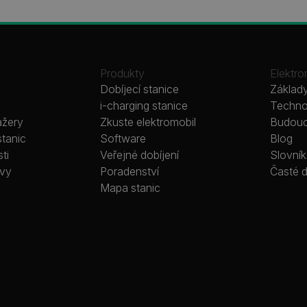
Produkty
Elektro
Dobíjecí stanice
Základy
i-charging stanice
Technol
ažery
Zkuste elektromobil
Budoucn
stanic
Software
Blog
ti
Veřejné dobíjení
Slovní
ávy
Poradenství
Časté 
Mapa stanic