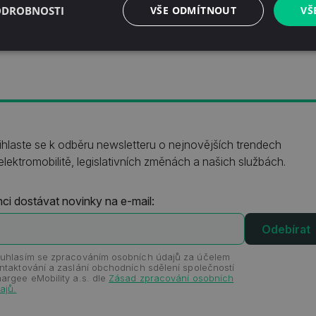
ODROBNOSTI
VŠE ODMÍTNOUT
VŠ
ihlaste se k odběru newsletteru o nejnovějších trendech
elektromobilitě, legislativních změnách a našich službách.
ci dostávat novinky na e-mail:
uhlasím se zpracováním osobních údajů za účelem
ntaktování a zaslání obchodních sdělení společností
argee eMobility a.s. dle
Zásad zpracování osobních
ajů.