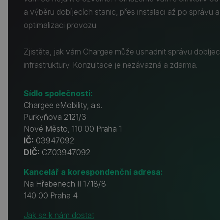
a výběru dobíjecích stanic, přes instalaci až po správu a
optimalizaci provozu.
Zjistěte, jak vám Chargee může usnadnit správu dobíjec
infrastruktury. Konzultace je nezávazná a zdarma.
Sídlo společnosti:
Chargee eMobility, a.s.
Purkyňova 2121/3
Nové Město, 110 00 Praha 1
IČ:
03947092
DIČ:
CZ03947092
Kancelář a korespondenční adresa:
Na Hřebenech II 1718/8
140 00 Praha 4
Jak se k nám dostat