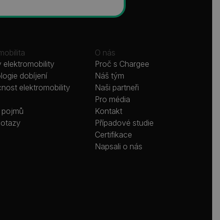
mobilita
O nás
 elektromobility
Proč s Chargee
ogie dobíjení
Náš tým
ost elektromobility
Naši partneři
Pro média
k pojmů
Kontakt
dotazy
Případové studie
Certifikace
Napsali o nás