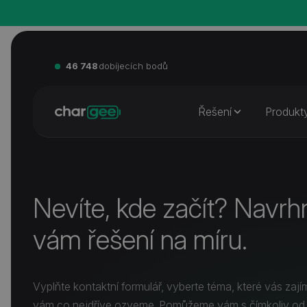
46 748
dobíjecích bodů
Řešení
Produkt
Nevíte, kde začít? Navr
vám řešení na míru.
Vyplňte kontaktní formulář, vyberte téma, které vás zají
vám co nejdříve ozveme. Pomůžeme vám s čímkoliv od