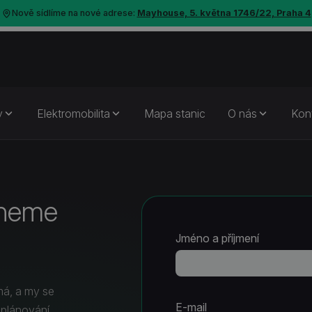
Nově sídlíme na nové adrese:
Mayhouse, 5. května 1746/22, Praha 4
y
Elektromobilita
Mapa stanic
O nás
Kon
hneme
Jméno a příjmení
má, a my se
E-mail
 plánování