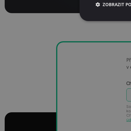
ZOBRAZIT P
Př
v 
Ch
So
ko
Ch
úd