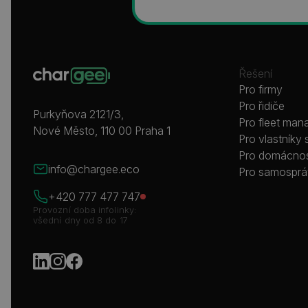
Řešení
Pro firmy
Pro řidiče
Purkyňova 2121/3,
Pro fleet man
Nové Město, 110 00 Praha 1
Pro vlastníky 
Pro domácnos
info@chargee.eco
Pro samospr
+420 777 477 747
Provozní doba infolinky:
všední dny od 8 do 17