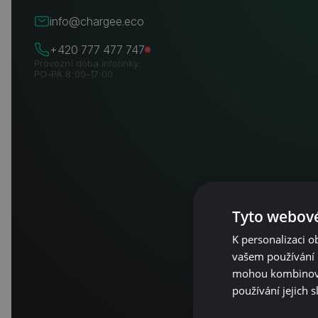
info@chargee.eco
+420 777 477 747
Provozní doba infolinky:
PO–PÁ 8:00–17:00
Tyto webové
K personalizaci 
vašem používání n
mohou kombinovat
používání jejich 