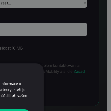
elikost 10 MB.
ím osobních údajů za účelem kontaktování a
ní společností Chargee eMobility a.s. dle
Zásad
ajů.
 Informace o
tnery, kteří je
máždili při vašem