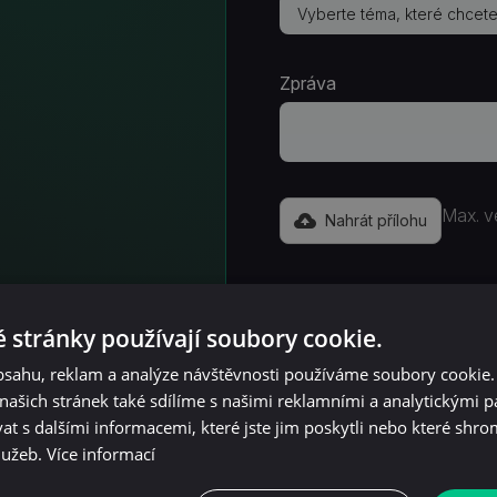
Zpráva
Max. v
Nahrát přílohu
Souhlasím se zpracován
zaslání obchodních sděle
 stránky používají soubory cookie.
zpracování osobních úd
obsahu, reklam a analýze návštěvnosti používáme soubory cookie.
ašich stránek také sdílíme s našimi reklamními a analytickými par
 s dalšími informacemi, které jste jim poskytli nebo které shro
služeb.
Více informací