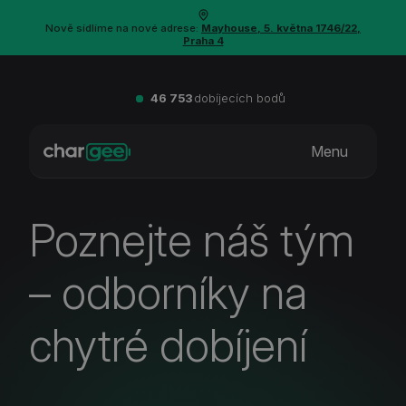
Nově sídlíme na nové adrese:
Mayhouse, 5. května 1746/22,
Praha 4
46 753
dobíjecích bodů
Menu
Poznejte náš tým
– odborníky na
chytré dobíjení