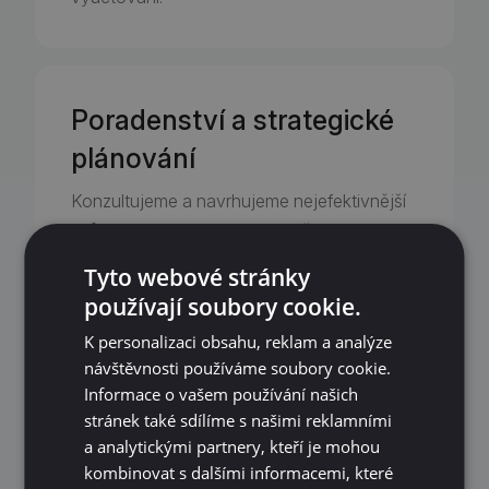
Poradenství a strategické
plánování
Konzultujeme a navrhujeme nejefektivnější
způsob, jak elektromobilitu začlenit do
provozu, aby byla smysluplná a ekonomicky
Tyto webové stránky
výhodná.
používají soubory cookie.
K personalizaci obsahu, reklam a analýze
návštěvnosti používáme soubory cookie.
Informace o vašem používání našich
Obchodní a zákaznická
stránek také sdílíme s našimi reklamními
podpora
a analytickými partnery, kteří je mohou
kombinovat s dalšími informacemi, které