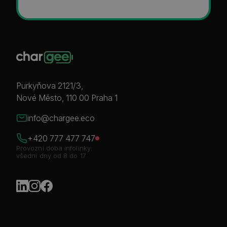
Purkyňova 2121/3,
Nové Město, 110 00 Praha 1
info@chargee.eco
+420 777 477 747
Provozní doba infolinky:
všední dny od 8 do 17