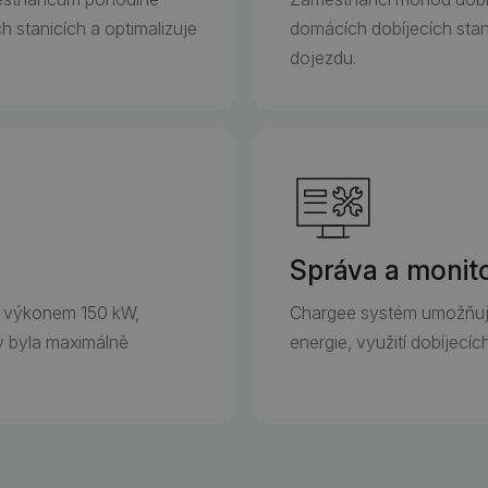
h stanicích a optimalizuje
domácích dobíjecích stani
dojezdu.
Správa a monit
 s výkonem 150 kW,
Chargee systém umožňuje
by byla maximálně
energie, využití dobíjecíc