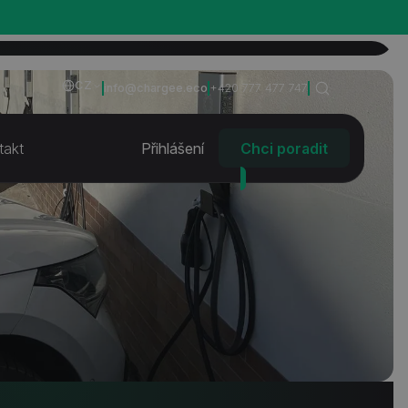
CZ
info@chargee.eco
+420 777 477 747
takt
Přihlášení
Chci poradit