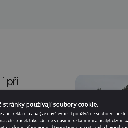
 při
mu?
 stránky používají soubory cookie.
 napojit stanice na
obsahu, reklam a analýze návštěvnosti používáme soubory cookie.
 skutečným potřebám
ašich stránek také sdílíme s našimi reklamními a analytickými par
Součástí úspěchu bylo
 s dalšími informacemi, které jste jim poskytli nebo které shro