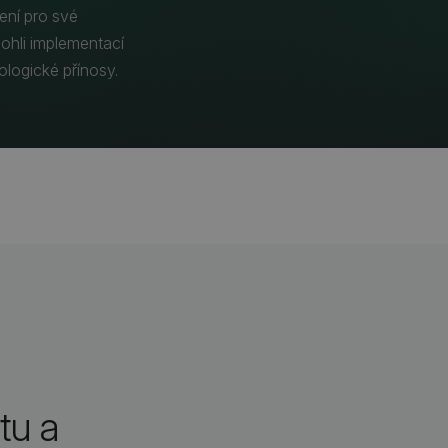
jení pro své
ohli implementací
kologické přínosy.
tu a