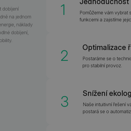
Jednoduchost 
1
 dobíjení
Pomůžeme vám vybrat sp
ledně na jednom
funkcemi a zajistíme jej
energie, náklady
dlné dobíjení,
ility.
Optimalizace ří
2
Postaráme se o technic
pro stabilní provoz.
Snížení ekolo
3
Naše intuitivní řešení 
postará se o automatiz