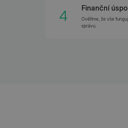
Finanční úspo
4
Ověříme, že vše fungu
správu.