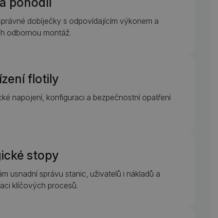
a pohodlí
rávné dobíječky s odpovídajícím výkonem a
ich odbornou montáž.
zení flotily
ké napojení, konfiguraci a bezpečnostní opatření
gické stopy
vám usnadní správu stanic, uživatelů i nákladů a
aci klíčových procesů.