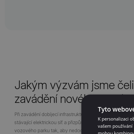
Jakým výzvám jsme čelili
zavádění nového systé
Tyto webové
Při zavádění dobíjecí infrastruktury bylo klíčové správně
K personalizaci 
stávající elektrickou síť a přizpůsobit jejich rozmístění
vašem používání n
vozového parku tak, aby nedocházelo k přetížení sítě. 
mohou kombinovat