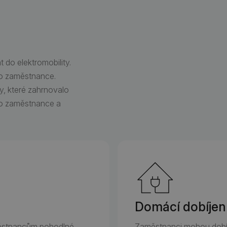
 do elektromobility.
pro zaměstnance.
ry, které zahrnovalo
pro zaměstnance a
Domácí dobíjen
aměstnancům pohodlné
Zaměstnanci mohou dobíje