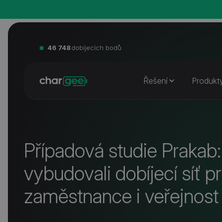
46 748
dobíjecích bodů
Řešení
Produkt
Případová studie Prakab
vybudovali dobíjecí síť p
zaměstnance i veřejnost