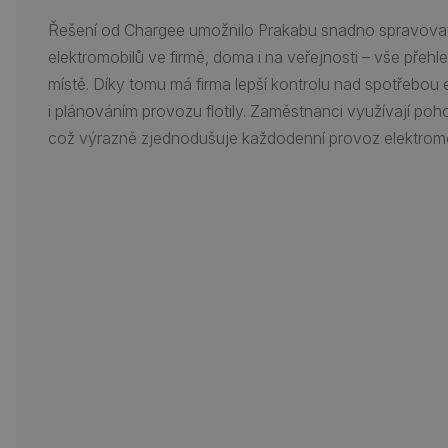
Řešení od Chargee umožnilo Prakabu snadno spravovat
elektromobilů ve firmě, doma i na veřejnosti – vše přeh
místě. Díky tomu má firma lepší kontrolu nad spotřebou 
i plánováním provozu flotily. Zaměstnanci využívají poho
což výrazně zjednodušuje každodenní provoz elektromob