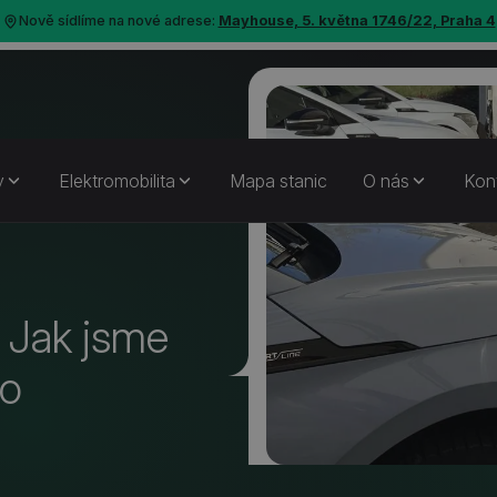
Nově sídlíme na nové adrese:
Mayhouse, 5. května 1746/22, Praha 4
y
Elektromobilita
Mapa stanic
O nás
Kon
: Jak jsme
ro