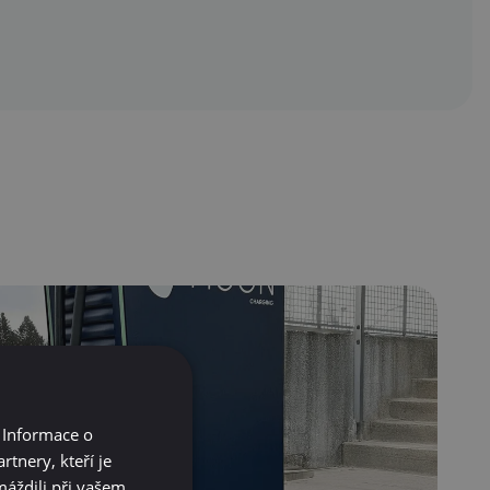
 Informace o
tnery, kteří je
máždili při vašem