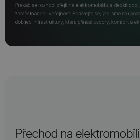
Prakab se rozhodl přejít na elektromobilitu a zlepšit dobí
zaměstnance i veřejnost. Podívejte se, jak jsme mu pom
dobíjecí infrastruktury, která přináší úspory, komfort a e
Přechod na elektromobili