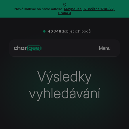
Nově sídlíme na nové adrese:
Mayhouse, 5. května 1746/22,
Praha 4
46 748
dobíjecích bodů
Menu
Výsledky
vyhledávání