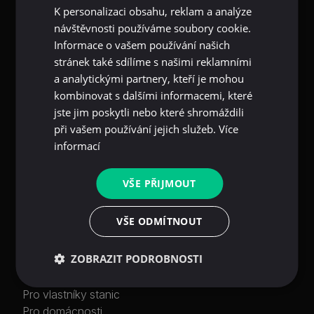
K personalizaci obsahu, reklam a analýze
Purkyňova 2121/3,
návštěvnosti používáme soubory cookie.
Nové Město, 110 00 Praha 1
Informace o vašem používání našich
stránek také sdílíme s našimi reklamními
info@chargee.eco
a analytickými partnery, kteří je mohou
+420 777 477 747
kombinovat s dalšími informacemi, které
Provozní doba infolinky:
jste jim poskytli nebo které shromáždili
všední dny od 8 do 17
při vašem používání jejich služeb.
Více
informací
VŠE PŘIJMOUT
VŠE ODMÍTNOUT
Řešení
Pro firmy
ZOBRAZIT PODROBNOSTI
Pro řidiče
Pro fleet manažery
Pro vlastníky stanic
Pro domácnosti