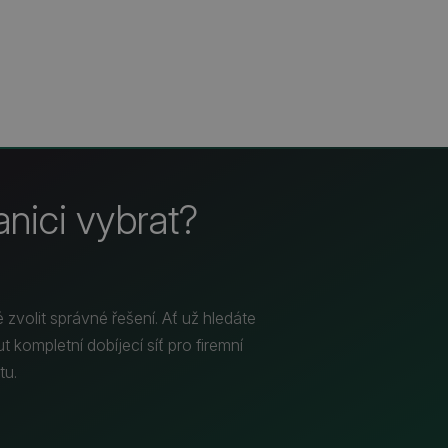
tanici vybrat?
 zvolit správné řešení. Ať už hledáte
 kompletní dobíjecí síť pro firemní
tu.