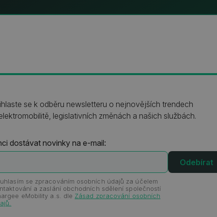
ihlaste se k odběru newsletteru o nejnovějších trendech
elektromobilitě, legislativních změnách a našich službách.
ci dostávat novinky na e-mail:
uhlasím se zpracováním osobních údajů za účelem
ntaktování a zaslání obchodních sdělení společností
argee eMobility a.s. dle
Zásad zpracování osobních
ajů.