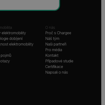
mobilita
O nás
 elektromobility
Proč s Chargee
ogie dobíjení
Náš tým
ost elektromobility
Naši partneři
Pro média
k pojmů
Kontakt
dotazy
Případové studie
Certifikace
Napsali o nás