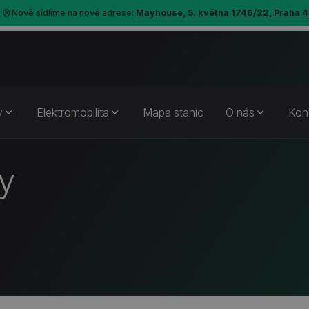
Nově sídlíme na nové adrese:
Mayhouse, 5. května 1746/22, Praha 4
y
Elektromobilita
Mapa stanic
O nás
Kon
ry