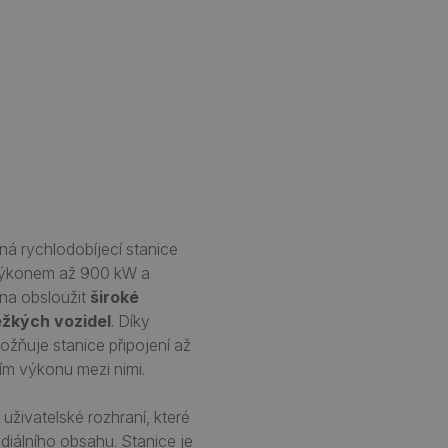
á rychlodobíjecí stanice
 S výkonem až 900 kW a
na obsloužit
široké
ěžkých vozidel
.​ Díky
ožňuje stanice připojení až
m výkonu mezi nimi.​
í uživatelské rozhraní, které
ediálního obsahu. Stanice je