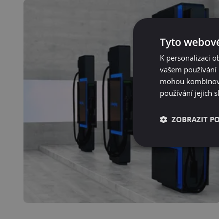
Tyto webové
K personalizaci 
vašem používání n
mohou kombinovat
používání jejich 
ZOBRAZIT P