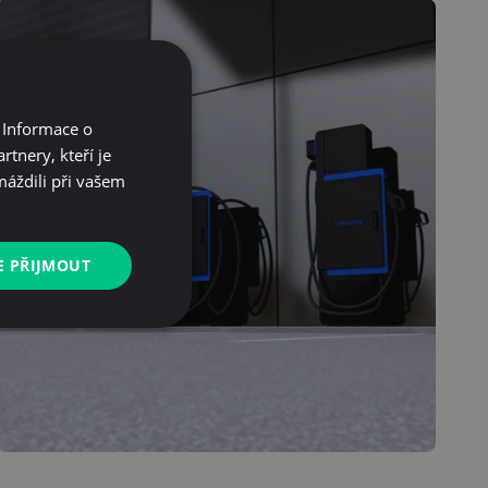
 Informace o
tnery, kteří je
máždili při vašem
E PŘIJMOUT