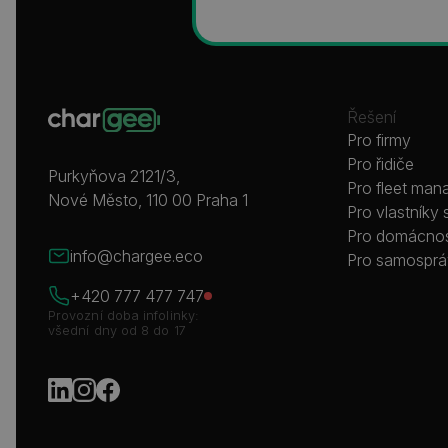
Řešení
Pro firmy
Pro řidiče
Purkyňova 2121/3,
Pro fleet man
Nové Město, 110 00 Praha 1
Pro vlastníky 
Pro domácnos
info@chargee.eco
Pro samospr
+420 777 477 747
Provozní doba infolinky:
všední dny od 8 do 17