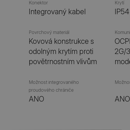
Konektor
Krytí
Integrovaný kabel
IP54
Povrchový materiál
Komun
Kovová konstrukce s
OCPP
odolným krytím proti
2G/3
povětrnostním vlivům
mode
Možnost integrovaného
Možnos
proudového chrániče
ANO
AN