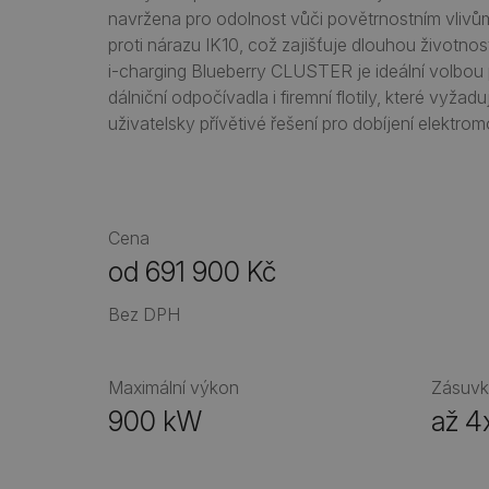
navržena pro odolnost vůči povětrnostním vlivů
proti nárazu IK10, což zajišťuje dlouhou životno
i-charging Blueberry CLUSTER je ideální volbou 
dálniční odpočívadla i firemní flotily, které vyžadu
uživatelsky přívětivé řešení pro dobíjení elektromo
Cena
od 691 900 Kč
Bez DPH
Maximální výkon
Zásuv
900 kW
až 4