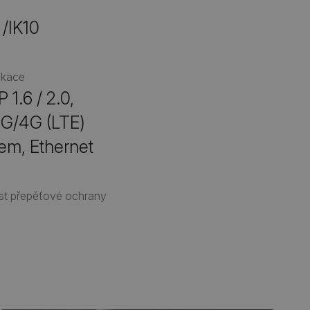
 /IK10
ikace
 1.6 / 2.0,
G/4G (LTE)
m, Ethernet
t přepěťové ochrany
O