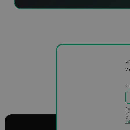
Př
v 
Ch
So
ko
Ch
úd