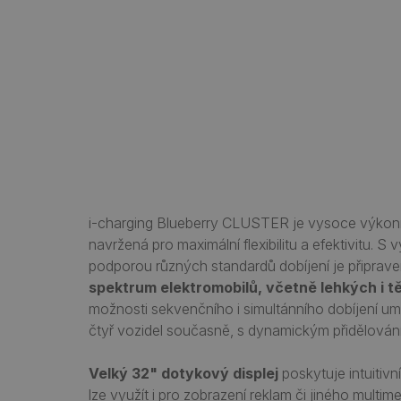
i-charging Blueberry CLUSTER je vysoce výkonn
navržená pro maximální flexibilitu a efektivitu.
podporou různých standardů dobíjení je připrave
spektrum elektromobilů, včetně lehkých i t
možnosti sekvenčního i simultánního dobíjení um
čtyř vozidel současně, s dynamickým přidělování
Velký 32" dotykový displej
poskytuje intuitivn
lze využít i pro zobrazení reklam či jiného multim