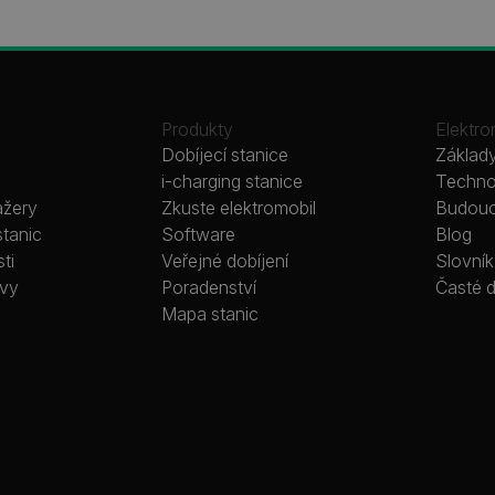
Produkty
Elektro
Dobíjecí stanice
Základy
i-charging stanice
Technol
ažery
Zkuste elektromobil
Budoucn
stanic
Software
Blog
ti
Veřejné dobíjení
Slovní
ávy
Poradenství
Časté 
Mapa stanic