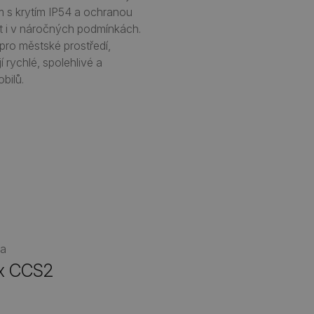
m s krytím IP54 a ochranou
st i v náročných podmínkách.​
pro městské prostředí,
jí rychlé, spolehlivé a
bilů.
ka
x CCS2