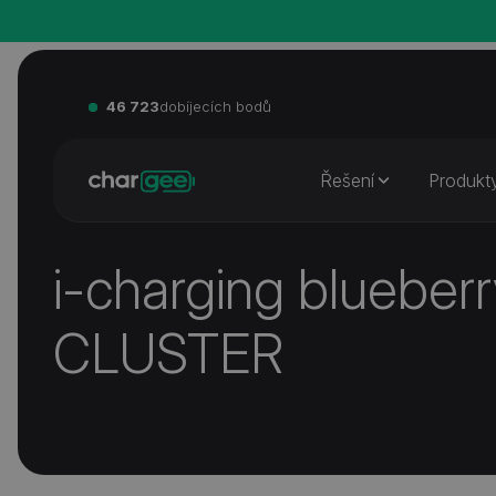
46 723
dobíjecích bodů
Řešení
Produkt
i-charging blueber
CLUSTER