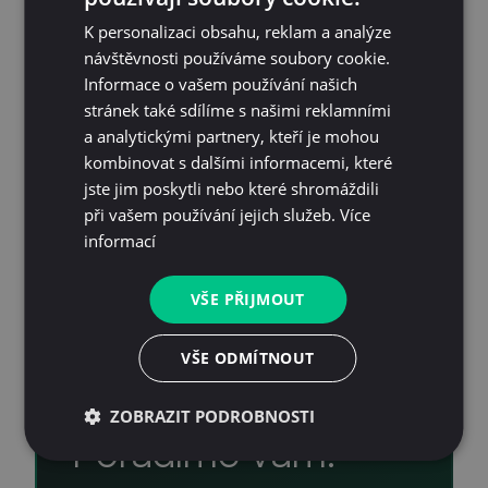
K personalizaci obsahu, reklam a analýze
návštěvnosti používáme soubory cookie.
Informace o vašem používání našich
stránek také sdílíme s našimi reklamními
a analytickými partnery, kteří je mohou
kombinovat s dalšími informacemi, které
jste jim poskytli nebo které shromáždili
při vašem používání jejich služeb.
Více
informací
VŠE PŘIJMOUT
Nejste si jistí, jakou
VŠE ODMÍTNOUT
stanici vybrat?
ZOBRAZIT PODROBNOSTI
Poradíme vám.