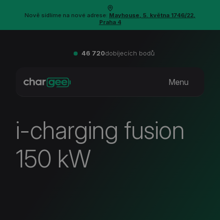
Nově sídlíme na nové adrese:
Mayhouse, 5. května 1746/22,
Praha 4
46 720
dobíjecích bodů
Menu
i-charging fusion
150 kW