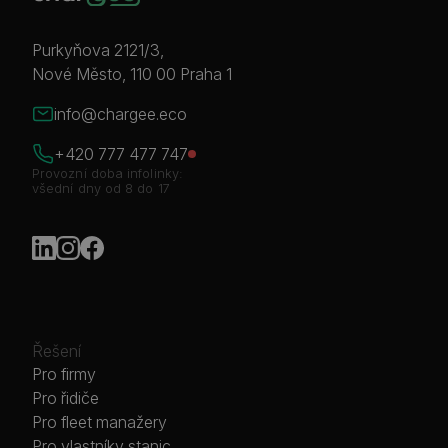
Purkyňova 2121/3,
Nové Město, 110 00 Praha 1
info@chargee.eco
+420 777 477 747
Provozní doba infolinky:
všední dny od 8 do 17
Řešení
Pro firmy
Pro řidiče
Pro fleet manažery
Pro vlastníky stanic