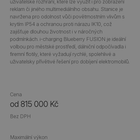
uživatelské rozhraní, které lze využít i pro zobrazení
reklam či jiného multimediálního obsahu. Stanice je
navržena pro odolnost vůči povětrnostním vlivům s
krytím IP54 a ochranou proti nárazu IK10, což
zajišťuje dlouhou životnost i v náročných
podmínkách.​ i-charging Blueberry FUSION je ideální
volbou pro městské prostředí, dálniční odpočívadla i
firemní flotily, které vyžadují rychlé, spolehlivé a
uživatelsky přívětivé řešení pro dobíjení elektromobilů.
Cena
od 815 000 Kč
Bez DPH
Maximální výkon