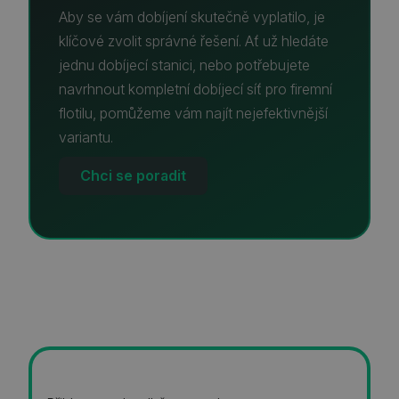
Aby se vám dobíjení skutečně vyplatilo, je
klíčové zvolit správné řešení. Ať už hledáte
jednu dobíjecí stanici, nebo potřebujete
navrhnout kompletní dobíjecí síť pro firemní
flotilu, pomůžeme vám najít nejefektivnější
variantu.
Chci se poradit