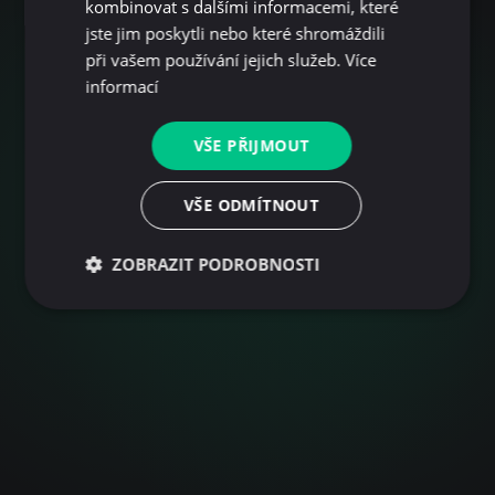
kombinovat s dalšími informacemi, které
jste jim poskytli nebo které shromáždili
Partner pro přechod
při vašem používání jejich služeb.
Více
informací
na elektromobilitu
VŠE PŘIJMOUT
Navrhujeme a budujeme chytré dobíjecí sítě, které
umožňují snadnou správu a hladký přechod na
VŠE ODMÍTNOUT
elektromobilitu pro firmy, města i jednotlivce.
ZOBRAZIT PODROBNOSTI
Nabídka stanic
Náš software